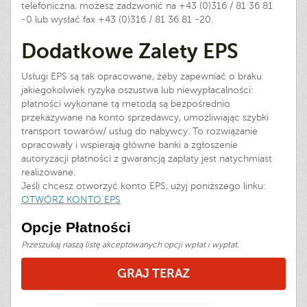
telefoniczna, możesz zadzwonić na +43 (0)316 / 81 36 81
-0 lub wysłać fax +43 (0)316 / 81 36 81 -20.
Dodatkowe Zalety EPS
Usługi EPS są tak opracowane, żeby zapewniać o braku
jakiegokolwiek ryzyka oszustwa lub niewypłacalności:
płatności wykonane tą metodą są bezpośrednio
przekazywane na konto sprzedawcy, umożliwiając szybki
transport towarów/ usług do nabywcy. To rozwiązanie
opracowały i wspierają główne banki a zgłoszenie
autoryzacji płatności z gwarancją zapłaty jest natychmiast
realizowane.
Jeśli chcesz otworzyć konto EPS, użyj poniższego linku:
OTWÓRZ KONTO EPS
Opcje Płatności
Przeszukaj naszą listę akceptowanych opcji wpłat i wypłat.
GRAJ TERAZ