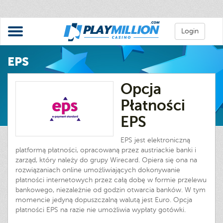
Login
EPS
Opcja
Płatności
EPS
EPS jest elektroniczną
platformą płatności, opracowaną przez austriackie banki i
zarząd, który należy do grupy Wirecard. Opiera się ona na
rozwiązaniach online umożliwiających dokonywanie
płatności internetowych przez całą dobę w formie przelewu
bankowego, niezależnie od godzin otwarcia banków. W tym
momencie jedyną dopuszczalną walutą jest Euro. Opcja
płatności EPS na razie nie umożliwia wypłaty gotówki.