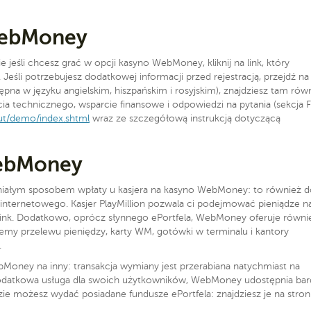
WebMoney
jeśli chcesz grać w opcji kasyno WebMoney, kliknij na link, który
 Jeśli potrzebujesz dodatkowej informacji przed rejestracją, przejdź na
ępna w języku angielskim, hiszpańskim i rosyjskim), znajdziesz tam rów
ia technicznego, wsparcie finansowe i odpowiedzi na pytania (sekcja
ut/demo/index.shtml
wraz ze szczegółową instrukcją dotyczącą
WebMoney
paniałym sposobem wpłaty u kasjera na kasyno WebMoney: to również 
 internetowego. Kasjer PlayMillion pozwala ci podejmować pieniądze n
link. Dodatkowo, oprócz słynnego ePortfela, WebMoney oferuje równi
my przelewu pieniędzy, karty WM, gotówki w terminalu i kantory
.
oney na inny: transakcja wymiany jest przerabiana natychmiast na
odatkowa usługa dla swoich użytkowników, WebMoney udostępnia ba
e możesz wydać posiadane fundusze ePortfela: znajdziesz je na stron