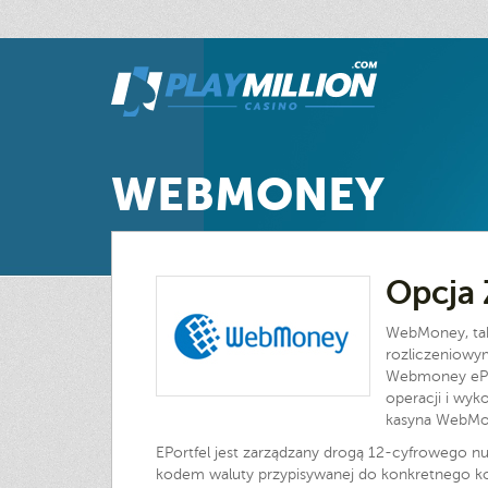
WEBMONEY
Opcja
WebMoney, tak
rozliczeniowym
Webmoney ePor
operacji i wyk
kasyna WebMo
EPortfel jest zarządzany drogą 12-cyfrowego num
kodem waluty przypisywanej do konkretnego ko