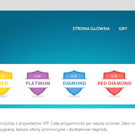
STRONA GŁÓWNA
GRY
rzystaj z przywilejów VIP. Cała przyjemność po naszej stronie! Jako n
 wygraną, lepsze oferty promocyjne i dodtakowe nagrody.