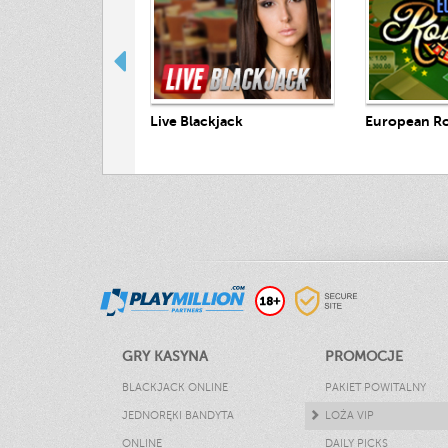
Graj Teraz
Graj Teraz
Gra
reasure Hunt
Live Blackjack
European Ro
GRY KASYNA
PROMOCJE
BLACKJACK ONLINE
PAKIET POWITALNY
JEDNORĘKI BANDYTA
LOŻA VIP
ONLINE
DAILY PICKS