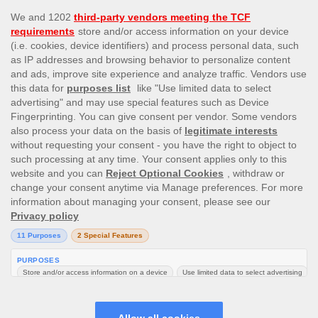
This site’s operations are regulated by the Malta Gaming
Authority and is operated by Skill On Net Limited, Office 1/5297
Level G, Quantum House, 75, Abate Rigord Street, Ta’ Xbiex, XBX
1120, Malta, under the gaming license issued by the Malta
Gaming Authority (license number MGA/CRP/171/2009/01)
issued on 1 August 2018.
Gambling can be addictive, please play responsibly.
Please note that all game images and provider icons displayed on
the logout page are for illustrative purposes only. Some of the
games shown may not be live or available on the logged-in
platform for your country or account.