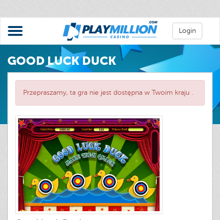
Login
GOOD LUCK DUCK
Przepraszamy, ta gra nie jest dostępna w Twoim kraju .