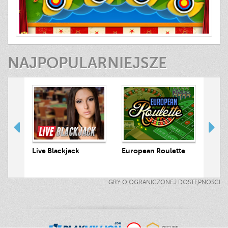
NAJPOPULARNIEJSZE
 Hunt
Live Blackjack
European Roulette
Live
GRY O OGRANICZONEJ DOSTĘPNOŚCI