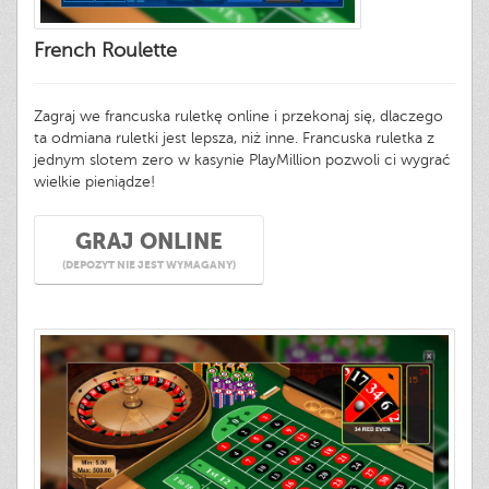
French Roulette
Zagraj we francuska ruletkę online i przekonaj się, dlaczego
ta odmiana ruletki jest lepsza, niż inne. Francuska ruletka z
jednym slotem zero w kasynie PlayMillion pozwoli ci wygrać
wielkie pieniądze!
GRAJ ONLINE
(DEPOZYT NIE JEST WYMAGANY)