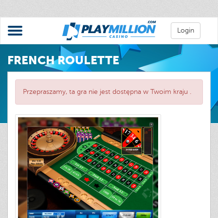
Login
FRENCH ROULETTE
Przepraszamy, ta gra nie jest dostępna w Twoim kraju .