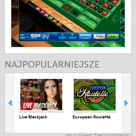
NAJPOPULARNIEJSZE
 Hunt
Live Blackjack
European Roulette
Live
GRY O OGRANICZONEJ DOSTĘPNOŚCI