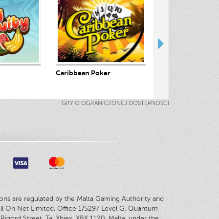
eraz
Graj Teraz
Graj Tera
Caribbean Poker
Jacks Or Better
GRY O OGRANICZONEJ DOSTĘPNOŚCI
tions are regulated by the Malta Gaming Authority and
ill On Net Limited, Office 1/5297 Level G, Quantum
Rigord Street, Ta’ Xbiex, XBX 1120, Malta, under the