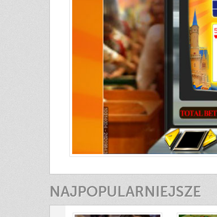
NAJPOPULARNIEJSZE